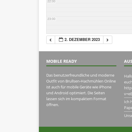
22:00
23:00
2. DEZEMBER 2023
MOBILE READY
AUS
Das benutzerfreundliche und moderne
Hall
Outfit von Brullsen-Hachmühlen Online
euch
ist auch für mobile Geräte wie iPhone
htt
und Android optimiert. Die Seiten
v=eB
lassen sich im kompaktem Format
Ich 
öffnen.
Pape
Uns