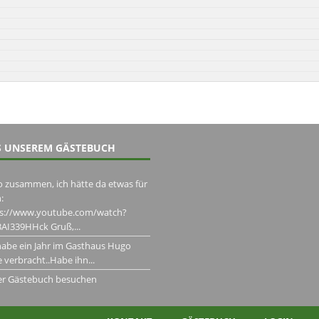
 UNSEREM GÄSTEBUCH
o zusammen, ich hätte da etwas für
:
ps://www.youtube.com/watch?
AI339HHck Gruß,...
habe ein Jahr im Gasthaus Hugo
 verbracht..Habe ihn...
er Gästebuch besuchen