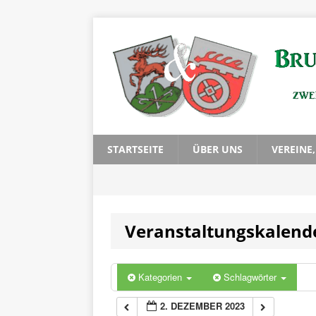
0:00
1:00
2:00
3:00
STARTSEITE
ÜBER UNS
VEREINE
4:00
Veranstaltungskalend
5:00
6:00
Kategorien
Schlagwörter
2. DEZEMBER 2023
7:00