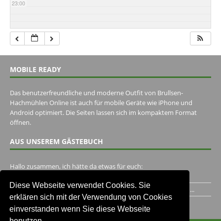
23:00
MOBILE READY
Das benutzerfreundliche und moderne Outfit von Brullsen-
Hachmühlen Online ist auch für mobile Geräte wie iPhone und
Android optimiert. Die Seiten lassen sich im kompaktem Format
öffnen.
AUS UNSEREM GÄSTEBUCH
Hallo zusammen, ich hätte da etwas für euch:
https://www.youtube.com/watch?v=eBAI339HHck Gruß,...
Diese Webseite verwendet Cookies. Sie
Ich habe ein Jahr im Gasthaus Hugo Pape verbracht..Habe ihn...
erklären sich mit der Verwendung von Cookies
Unser Gästebuch besuchen
einverstanden wenn Sie diese Webseite
benutzen.