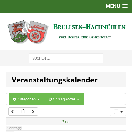
MENU
1:00
2:00
3:00
4:00
Veranstaltungskalender
5:00
6:00
Kategorien
Schlagwörter
7:00
2
Sa.
Ganztägig