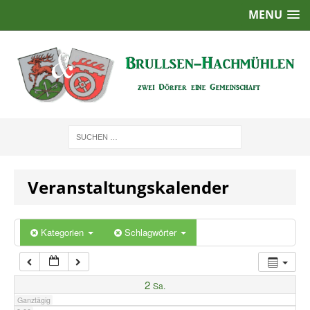
MENU
1:00
2:00
3:00
4:00
Veranstaltungskalender
5:00
6:00
Kategorien
Schlagwörter
7:00
2
Sa.
Ganztägig