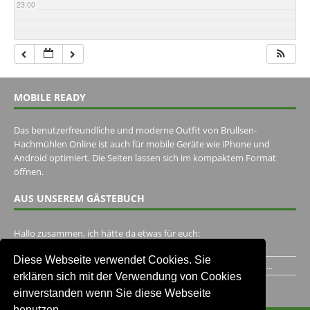
23:00
MOBILE READY
Das benutzerfreundliche und moderne Outfit von Brullsen-
Hachmühlen Online ist auch für mobile Geräte wie iPhone und
Android optimiert. Die Seiten lassen sich im kompaktem Format
öffnen.
AUS UNSEREM GÄSTEBUCH
Hallo zusammen, ich hätte da etwas für euch:
https://www.youtube.com/watch?v=eBAI339HHck Gruß,...
Diese Webseite verwendet Cookies. Sie
Ich habe ein Jahr im Gasthaus Hugo Pape verbracht..Habe ihn...
erklären sich mit der Verwendung von Cookies
Unser Gästebuch besuchen
einverstanden wenn Sie diese Webseite
benutzen.