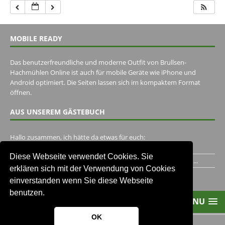
MOBILE READY
Das benutzerfreundliche und moderne Outfit von Brullsen-
Hachmühlen Online ist auch für mobile Geräte wie iPhone und
Android optimiert. Die Seiten lassen sich im kompaktem Format
öffnen.
AUS UNSEREM GÄSTEBUCH
Hallo zusammen, ich hätte da etwas für euch:
https://www.youtube.com/watch?v=eBAI339HHck Gruß,...
Diese Webseite verwendet Cookies. Sie
Ich habe ein Jahr im Gasthaus Hugo Pape verbracht..Habe ihn...
erklären sich mit der Verwendung von Cookies
Unser Gästebuch besuchen
einverstanden wenn Sie diese Webseite
benutzen.
MENU
OK