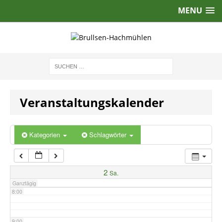
MENU
2:00
3:00
4:00
Veranstaltungskalender
5:00
6:00
Kategorien
Schlagwörter
7:00
2
Sa.
Ganztägig
8:00
9:00