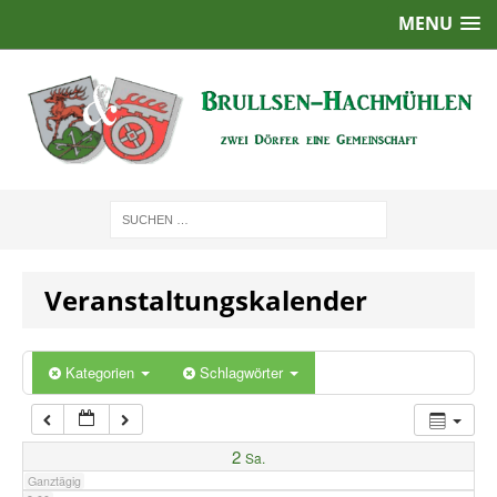
MENU
1:00
2:00
3:00
4:00
Veranstaltungskalender
5:00
6:00
Kategorien
Schlagwörter
7:00
2
Sa.
Ganztägig