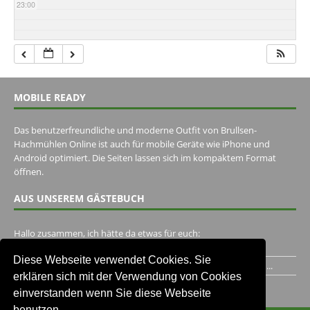
23:00
MOBILE READY
Das benutzerfreundliche und moderne Outfit von Brullsen-
Hachmühlen Online ist auch für mobile Geräte wie iPhone und
Android optimiert. Die Seiten lassen sich im kompaktem Format
öffnen.
AUS UNSEREM GÄSTEBUCH
Hallo zusammen, ich hätte da etwas für euch:
https://www.youtube.com/watch?v=eBAI339HHck Gruß,...
Diese Webseite verwendet Cookies. Sie
Ich habe ein Jahr im Gasthaus Hugo Pape verbracht..Habe ihn...
erklären sich mit der Verwendung von Cookies
Unser Gästebuch besuchen
einverstanden wenn Sie diese Webseite
benutzen.