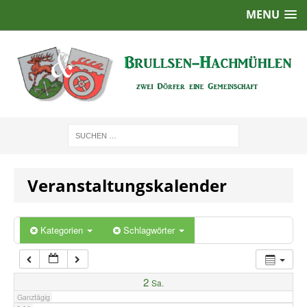
MENU
1:00
2:00
3:00
4:00
Veranstaltungskalender
5:00
6:00
Kategorien
Schlagwörter
7:00
2
Sa.
Ganztägig