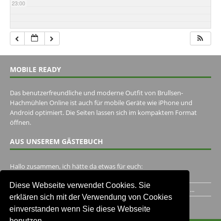
23:00
MOBILE READY
Das benutzerfreundliche und moderne Outfit von Brullsen-
Hachmühlen Online ist auch für mobile Geräte wie iPhone und
Android optimiert. Die Seiten lassen sich im kompaktem Format
öffnen.
AUS UNSEREM GÄSTEBUCH
Hallo zusammen, ich hätte da etwas für euch:
https://www.youtube.com/watch?v=eBAI339HHck Gruß,...
Diese Webseite verwendet Cookies. Sie
Ich habe ein Jahr im Gasthaus Hugo Pape verbracht..Habe ihn...
erklären sich mit der Verwendung von Cookies
Unser Gästebuch besuchen
einverstanden wenn Sie diese Webseite
benutzen.