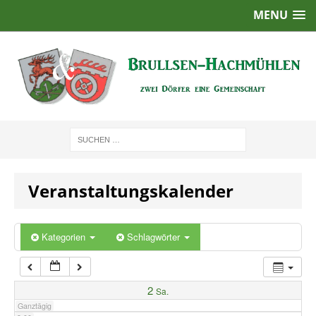
MENU
1:00
2:00
3:00
4:00
Veranstaltungskalender
5:00
6:00
Kategorien
Schlagwörter
7:00
2
Sa.
Ganztägig