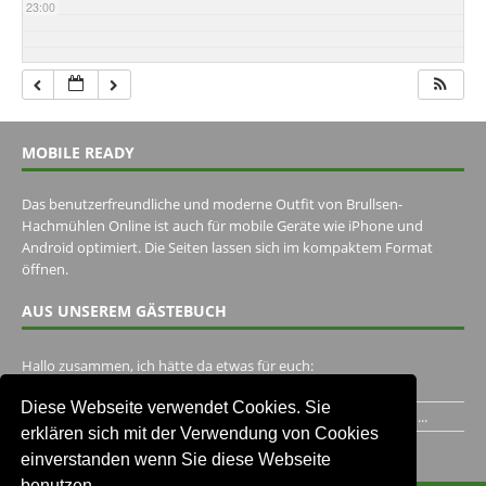
23:00
MOBILE READY
Das benutzerfreundliche und moderne Outfit von Brullsen-
Hachmühlen Online ist auch für mobile Geräte wie iPhone und
Android optimiert. Die Seiten lassen sich im kompaktem Format
öffnen.
AUS UNSEREM GÄSTEBUCH
Hallo zusammen, ich hätte da etwas für euch:
https://www.youtube.com/watch?v=eBAI339HHck Gruß,...
Diese Webseite verwendet Cookies. Sie
Ich habe ein Jahr im Gasthaus Hugo Pape verbracht..Habe ihn...
erklären sich mit der Verwendung von Cookies
Unser Gästebuch besuchen
einverstanden wenn Sie diese Webseite
benutzen.