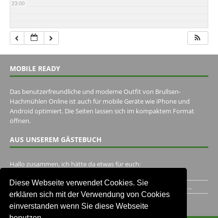
23:00
MOBILE READY
Das benutzerfreundliche und moderne Outfit von Brullsen-
Hachmühlen Online ist auch für mobile Geräte wie iPhone und
Android optimiert. Die Seiten lassen sich im kompaktem Format
öffnen.
AUS UNSEREM GÄSTEBUCH
Hallo zusammen, ich hätte da etwas für euch:
https://www.youtube.com/watch?v=eBAI339HHck Gruß,...
Diese Webseite verwendet Cookies. Sie
Ich habe ein Jahr im Gasthaus Hugo Pape verbracht..Habe ihn...
erklären sich mit der Verwendung von Cookies
Unser Gästebuch besuchen
einverstanden wenn Sie diese Webseite
benutzen.