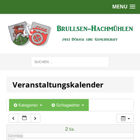
MENU
1:00
2:00
3:00
4:00
Veranstaltungskalender
5:00
6:00
Kategorien
Schlagwörter
7:00
2
Sa.
Ganztägig