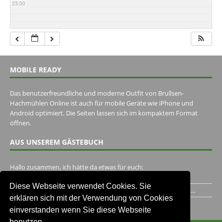
23:00
MOBILE READY
Das benutzerfreundliche und moderne Outfit von Brullsen-
Hachmühlen Online ist auch für mobile Geräte wie iPhone und
Android optimiert. Die Seiten lassen sich im kompaktem Format
öffnen.
AUS UNSEREM GÄSTEBUCH
Hallo zusammen, ich hätte da etwas für euch:
https://www.youtube.com/watch?v=eBAI339HHck Gruß,...
Diese Webseite verwendet Cookies. Sie
Ich habe ein Jahr im Gasthaus Hugo Pape verbracht..Habe ihn...
erklären sich mit der Verwendung von Cookies
Unser Gästebuch besuchen
einverstanden wenn Sie diese Webseite
benutzen.