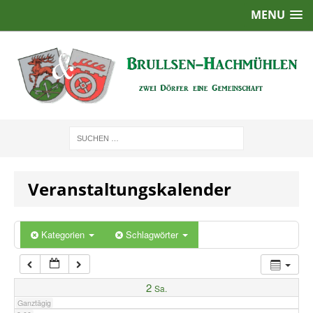
MENU
1:00
2:00
3:00
4:00
Veranstaltungskalender
5:00
6:00
Kategorien
Schlagwörter
7:00
2
Sa.
Ganztägig