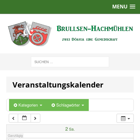
MENU
1:00
2:00
3:00
4:00
Veranstaltungskalender
5:00
6:00
Kategorien
Schlagwörter
7:00
2
Sa.
Ganztägig