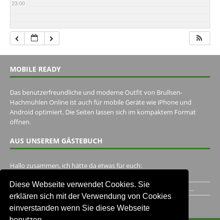
23:00
MOBILE READY
Das benutzerfreundliche und moderne Outfit von Brullsen-
Hachmühlen Online ist auch für mobile Geräte wie iPhone und
Android optimiert. Die Seiten lassen sich im kompaktem Format
öffnen.
AUS UNSEREM GÄSTEBUCH
Hallo zusammen, ich hätte da etwas für euch:
https://www.youtube.com/watch?v=eBAI339HHck Gruß,...
Diese Webseite verwendet Cookies. Sie
Ich habe ein Jahr im Gasthaus Hugo Pape verbracht..Habe ihn...
erklären sich mit der Verwendung von Cookies
Unser Gästebuch besuchen
einverstanden wenn Sie diese Webseite
benutzen.