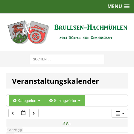
MENU
1:00
2:00
3:00
4:00
Veranstaltungskalender
5:00
6:00
Kategorien
Schlagwörter
7:00
2
Sa.
Ganztägig