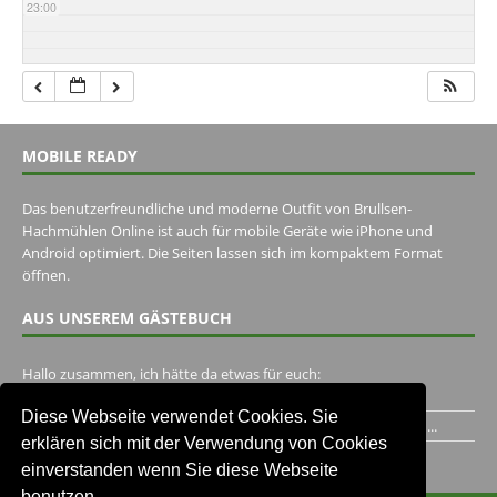
23:00
MOBILE READY
Das benutzerfreundliche und moderne Outfit von Brullsen-
Hachmühlen Online ist auch für mobile Geräte wie iPhone und
Android optimiert. Die Seiten lassen sich im kompaktem Format
öffnen.
AUS UNSEREM GÄSTEBUCH
Hallo zusammen, ich hätte da etwas für euch:
https://www.youtube.com/watch?v=eBAI339HHck Gruß,...
Diese Webseite verwendet Cookies. Sie
Ich habe ein Jahr im Gasthaus Hugo Pape verbracht..Habe ihn...
erklären sich mit der Verwendung von Cookies
Unser Gästebuch besuchen
einverstanden wenn Sie diese Webseite
benutzen.