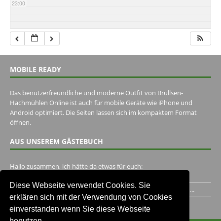
23:00
MOBILE READY
Das benutzerfreundliche und moderne Outfit von Brullsen-
Hachmühlen Online ist auch für mobile Geräte wie iPhone und
Android optimiert. Die Seiten lassen sich im kompaktem Format
öffnen.
AUS UNSEREM GÄSTEBUCH
Hallo zusammen, ich hätte da etwas für euch:
https://www.youtube.com/watch?v=eBAI339HHck Gruß,...
Diese Webseite verwendet Cookies. Sie
Ich habe ein Jahr im Gasthaus Hugo Pape verbracht..Habe ihn...
erklären sich mit der Verwendung von Cookies
Unser Gästebuch besuchen
einverstanden wenn Sie diese Webseite
benutzen.