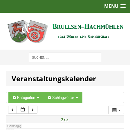
MENU
1:00
2:00
3:00
4:00
Veranstaltungskalender
5:00
6:00
Kategorien
Schlagwörter
7:00
2
Sa.
Ganztägig