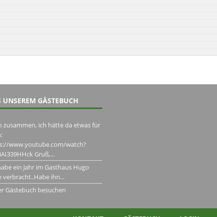
 UNSEREM GÄSTEBUCH
o zusammen, ich hätte da etwas für
:
ps://www.youtube.com/watch?
AI339HHck Gruß,...
habe ein Jahr im Gasthaus Hugo
 verbracht..Habe ihn...
er Gästebuch besuchen