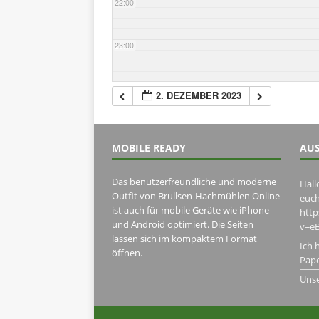
22:00
23:00
2. DEZEMBER 2023
MOBILE READY
AUS
Das benutzerfreundliche und moderne
Hall
Outfit von Brullsen-Hachmühlen Online
euch
ist auch für mobile Geräte wie iPhone
htt
und Android optimiert. Die Seiten
v=eB
lassen sich im kompaktem Format
Ich 
öffnen.
Pape
Uns