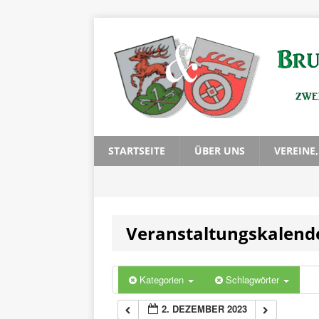
0:00
1:00
2:00
3:00
STARTSEITE
ÜBER UNS
VEREINE
4:00
Veranstaltungskalend
5:00
6:00
Kategorien
Schlagwörter
2. DEZEMBER 2023
7:00