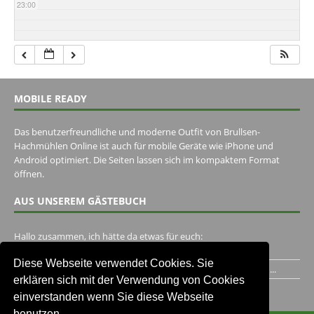
23:00
MOBILE READY
Das benutzerfreundliche und moderne Outfit von Brullsen-
Hachmühlen Online ist auch für mobile Geräte wie iPhone und
Android optimiert. Die Seiten lassen sich im kompaktem Format
öffnen.
AUS UNSEREM GÄSTEBUCH
Hallo zusammen, ich hätte da etwas für euch:
https://www.youtube.com/watch?v=eBAI339HHck Gruß,...
Diese Webseite verwendet Cookies. Sie
Ich habe ein Jahr im Gasthaus Hugo Pape verbracht..Habe ihn...
erklären sich mit der Verwendung von Cookies
Unser Gästebuch besuchen
einverstanden wenn Sie diese Webseite
benutzen.