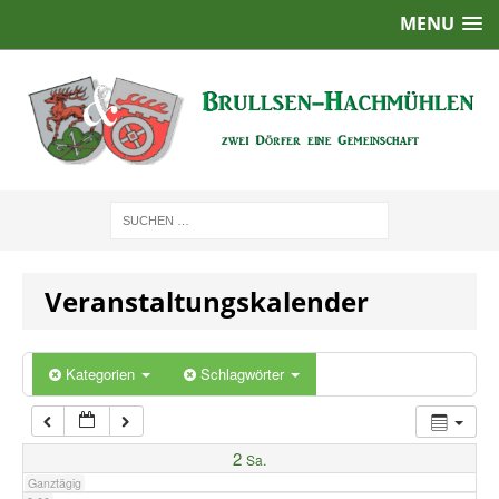
MENU
1:00
2:00
3:00
4:00
Veranstaltungskalender
5:00
6:00
Kategorien
Schlagwörter
7:00
2
Sa.
Ganztägig