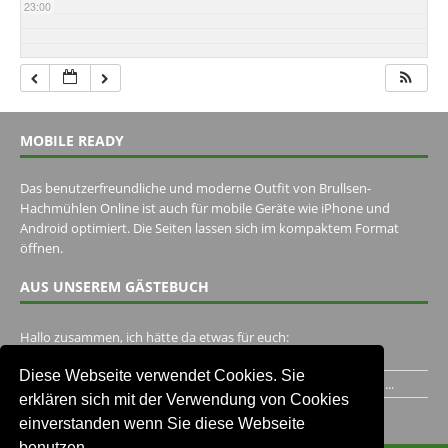
23:00
MOBILE READY
Das benutzerfreundliche und moderne Outfit von Brullsen-
Hachmühlen Online ist auch für mobile Geräte wie iPhone und
Android optimiert. Die Seiten lassen sich im kompaktem Format
öffnen.
AUS UNSEREM GÄSTEBUCH
Hallo zusammen, ich hätte da etwas für euch:
https://www.youtube.com/watch?v=eBAI339HHck Gruß,...
Diese Webseite verwendet Cookies. Sie
Ich habe ein Jahr im Gasthaus Hugo Pape verbracht..Habe ihn...
erklären sich mit der Verwendung von Cookies
Unser Gästebuch besuchen
einverstanden wenn Sie diese Webseite
benutzen.