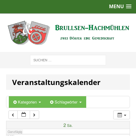
MENU
1:00
2:00
3:00
4:00
Veranstaltungskalender
5:00
6:00
Kategorien
Schlagwörter
7:00
2
Sa.
Ganztägig