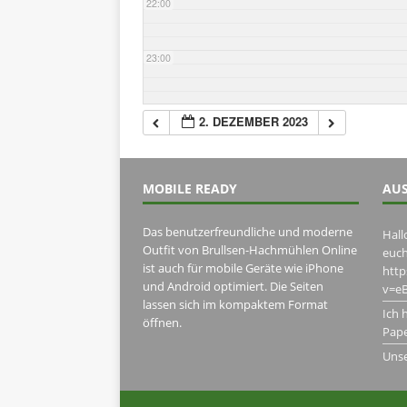
22:00
23:00
2. DEZEMBER 2023
MOBILE READY
AUS
Das benutzerfreundliche und moderne
Hall
Outfit von Brullsen-Hachmühlen Online
euch
ist auch für mobile Geräte wie iPhone
htt
und Android optimiert. Die Seiten
v=eB
lassen sich im kompaktem Format
Ich 
öffnen.
Pape
Uns