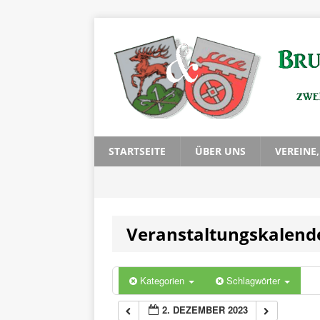
0:00
1:00
2:00
3:00
STARTSEITE
ÜBER UNS
VEREINE
4:00
Veranstaltungskalend
5:00
6:00
Kategorien
Schlagwörter
2. DEZEMBER 2023
7:00