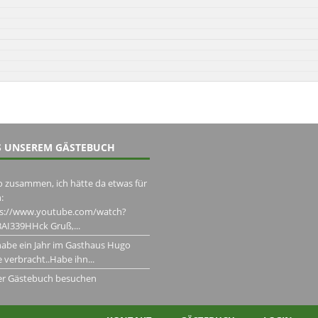
 UNSEREM GÄSTEBUCH
o zusammen, ich hätte da etwas für
:
ps://www.youtube.com/watch?
AI339HHck Gruß,...
habe ein Jahr im Gasthaus Hugo
 verbracht..Habe ihn...
er Gästebuch besuchen