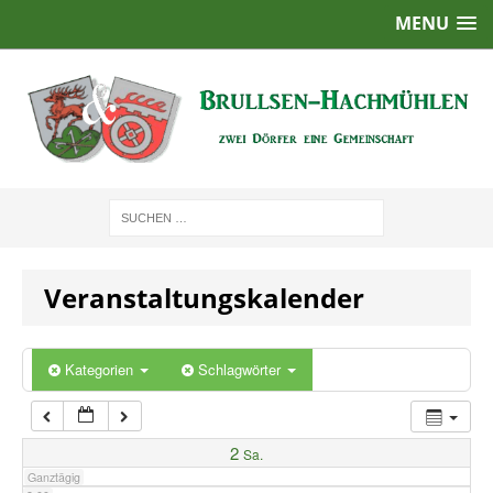
MENU
1:00
2:00
3:00
4:00
Veranstaltungskalender
5:00
6:00
Kategorien
Schlagwörter
7:00
2
Sa.
Ganztägig