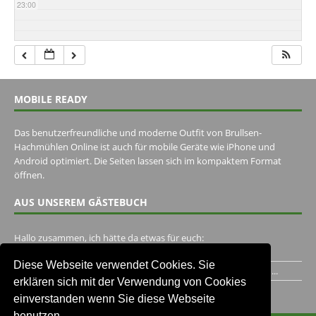
23:00
MOBILE READY
Das benutzerfreundliche und moderne Outfit von Brullsen-
Hachmühlen Online ist auch für mobile Geräte wie iPhone und
Android optimiert. Die Seiten lassen sich im kompaktem Format
öffnen.
AUS UNSEREM GÄSTEBUCH
Hallo zusammen, ich hätte da etwas für euch:
https://www.youtube.com/watch?v=eBAI339HHck Gruß,...
Diese Webseite verwendet Cookies. Sie
Ich habe ein Jahr im Gasthaus Hugo Pape verbracht..Habe ihn...
erklären sich mit der Verwendung von Cookies
Unser Gästebuch besuchen
einverstanden wenn Sie diese Webseite
benutzen.