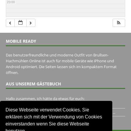
23:00
MOBILE READY
Das benutzerfreundliche und moderne Outfit von Brullsen-
Hachmühlen Online ist auch für mobile Geräte wie iPhone und
Android optimiert. Die Seiten lassen sich im kompaktem Format
öffnen.
AUS UNSEREM GÄSTEBUCH
Hallo zusammen, ich hätte da etwas für euch:
https://www.youtube.com/watch?v=eBAI339HHck Gruß,...
Diese Webseite verwendet Cookies. Sie
Ich habe ein Jahr im Gasthaus Hugo Pape verbracht..Habe ihn...
erklären sich mit der Verwendung von Cookies
Unser Gästebuch besuchen
einverstanden wenn Sie diese Webseite
benutzen.