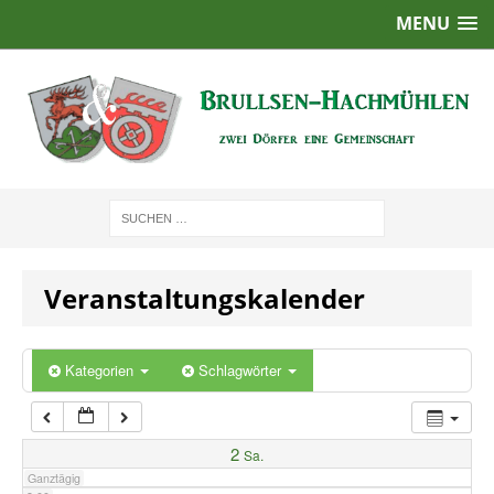
MENU
1:00
2:00
3:00
4:00
Veranstaltungskalender
5:00
6:00
Kategorien
Schlagwörter
7:00
2
Sa.
Ganztägig