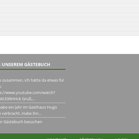
 UNSEREM GÄSTEBUCH
o zusammen, ich hätte da etwas für
:
ps://www.youtube.com/watch?
AI339HHck Gruß,...
habe ein Jahr im Gasthaus Hugo
 verbracht..Habe ihn...
er Gästebuch besuchen