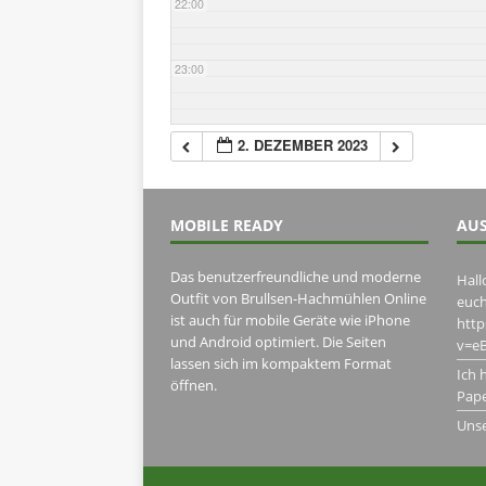
22:00
23:00
2. DEZEMBER 2023
MOBILE READY
AUS
Das benutzerfreundliche und moderne
Hall
Outfit von Brullsen-Hachmühlen Online
euch
ist auch für mobile Geräte wie iPhone
htt
und Android optimiert. Die Seiten
v=eB
lassen sich im kompaktem Format
Ich 
öffnen.
Pape
Uns