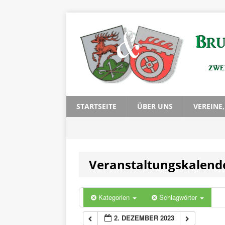
0:00
1:00
2:00
3:00
STARTSEITE
ÜBER UNS
VEREINE
4:00
Veranstaltungskalend
5:00
6:00
Kategorien
Schlagwörter
2. DEZEMBER 2023
7:00