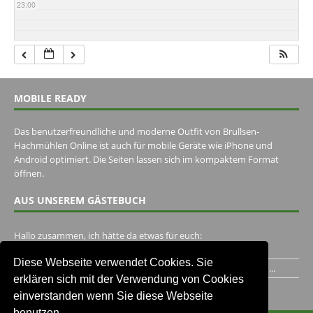
23:00
MOBILE READY
Das benutzerfreundliche und moderne Outfit von Brullsen-
Hachmühlen Online ist auch für mobile Geräte wie iPhone und
Android optimiert. Die Seiten lassen sich im kompaktem Format
öffnen.
AUS UNSEREM GÄSTEBUCH
Hallo zusammen, ich hätte da etwas für euch:
https://www.youtube.com/watch?v=eBAI339HHck Gruß,...
Diese Webseite verwendet Cookies. Sie
Ich habe ein Jahr im Gasthaus Hugo Pape verbracht..Habe ihn...
erklären sich mit der Verwendung von Cookies
Unser Gästebuch besuchen
einverstanden wenn Sie diese Webseite
benutzen.