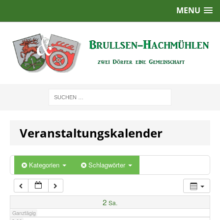
MENU
1:00
2:00
3:00
4:00
Veranstaltungskalender
5:00
6:00
Kategorien
Schlagwörter
7:00
2
Sa.
Ganztägig