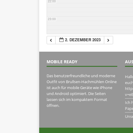
22:00
23:00
2. DEZEMBER 2023
MOBILE READY
AUS
Das benutzerfreundliche und moderne
Hall
Outfit von Brullsen-Hachmühlen Online
euch
ist auch für mobile Geräte wie iPhone
htt
und Android optimiert. Die Seiten
v=eB
lassen sich im kompaktem Format
Ich 
öffnen.
Pape
Uns