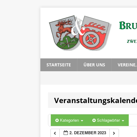
0:00
1:00
2:00
3:00
STARTSEITE
ÜBER UNS
VEREINE
4:00
Veranstaltungskalend
5:00
6:00
Kategorien
Schlagwörter
2. DEZEMBER 2023
7:00