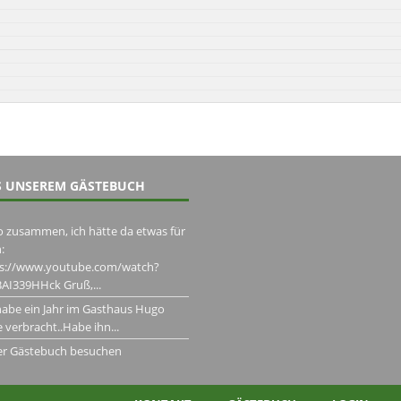
 UNSEREM GÄSTEBUCH
o zusammen, ich hätte da etwas für
:
ps://www.youtube.com/watch?
AI339HHck Gruß,...
habe ein Jahr im Gasthaus Hugo
 verbracht..Habe ihn...
er Gästebuch besuchen