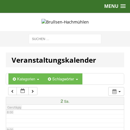
MENU
2:00
3:00
4:00
Veranstaltungskalender
5:00
6:00
Kategorien
Schlagwörter
7:00
2
Sa.
Ganztägig
8:00
9:00