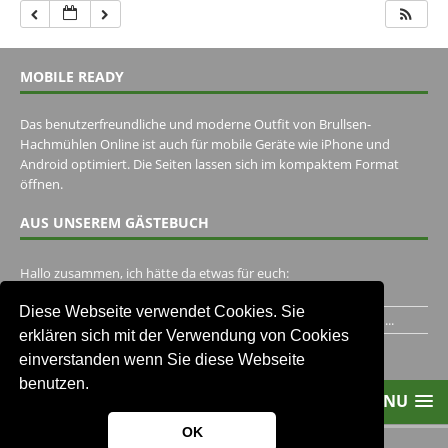
MOBILE READY
Das benutzerfreundliche und moderne Outfit von Brullsen-
Hachmühlen Online ist auch für mobile Geräte wie iPhone und
Android optimiert. Die Seiten lassen sich im kompaktem Format
öffnen.
AUS UNSEREM GÄSTEBUCH
Hallo zusammen, ich hätte da etwas für euch:
https://www.youtube.com/watch?v=eBAI339HHck Gruß,...
Diese Webseite verwendet Cookies. Sie
Ich habe ein Jahr im Gasthaus Hugo Pape verbracht..Habe ihn...
erklären sich mit der Verwendung von Cookies
Unser Gästebuch besuchen
einverstanden wenn Sie diese Webseite
benutzen.
MENU
OK