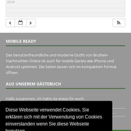
23:00
MOBILE READY
Das benutzerfreundliche und moderne Outfit von Brullsen-
Hachmühlen Online ist auch für mobile Geräte wie iPhone und
Android optimiert. Die Seiten lassen sich im kompaktem Format
öffnen.
AUS UNSEREM GÄSTEBUCH
Hallo zusammen, ich hätte da etwas für euch:
https://www.youtube.com/watch?v=eBAI339HHck Gruß,...
Diese Webseite verwendet Cookies. Sie
Ich habe ein Jahr im Gasthaus Hugo Pape verbracht..Habe ihn...
erklären sich mit der Verwendung von Cookies
Unser Gästebuch besuchen
einverstanden wenn Sie diese Webseite
benutzen.