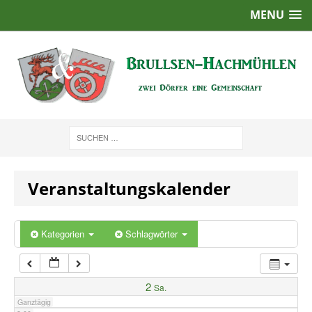
MENU
1:00
2:00
3:00
4:00
Veranstaltungskalender
5:00
6:00
Kategorien
Schlagwörter
7:00
2
Sa.
Ganztägig