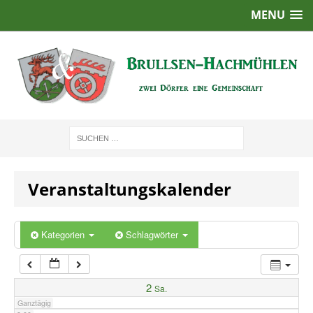
MENU
1:00
2:00
3:00
4:00
Veranstaltungskalender
5:00
6:00
Kategorien
Schlagwörter
7:00
2
Sa.
Ganztägig