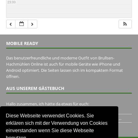
23:00
MOBILE READY
Das benutzerfreundliche und moderne Outfit von Brullsen-
Hachmühlen Online ist auch für mobile Geräte wie iPhone und
Android optimiert. Die Seiten lassen sich im kompaktem Format
öffnen.
AUS UNSEREM GÄSTEBUCH
Hallo zusammen, ich hätte da etwas für euch:
https://www.youtube.com/watch?v=eBAI339HHck Gruß,...
Diese Webseite verwendet Cookies. Sie
Ich habe ein Jahr im Gasthaus Hugo Pape verbracht..Habe ihn...
erklären sich mit der Verwendung von Cookies
Unser Gästebuch besuchen
einverstanden wenn Sie diese Webseite
benutzen.