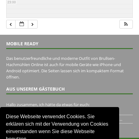
23:00
MOBILE READY
Das benutzerfreundliche und moderne Outfit von Brullsen-
Hachmühlen Online ist auch für mobile Geräte wie iPhone und
Android optimiert. Die Seiten lassen sich im kompaktem Format
öffnen.
AUS UNSEREM GÄSTEBUCH
Hallo zusammen, ich hätte da etwas für euch:
https://www.youtube.com/watch?v=eBAI339HHck Gruß,...
Diese Webseite verwendet Cookies. Sie
Ich habe ein Jahr im Gasthaus Hugo Pape verbracht..Habe ihn...
erklären sich mit der Verwendung von Cookies
Unser Gästebuch besuchen
einverstanden wenn Sie diese Webseite
benutzen.