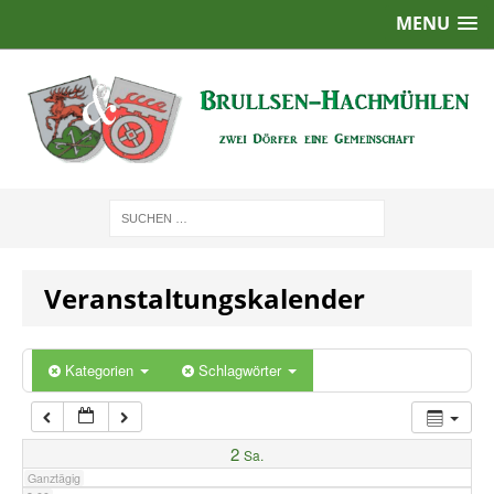
MENU
1:00
2:00
3:00
4:00
Veranstaltungskalender
5:00
6:00
Kategorien
Schlagwörter
7:00
2
Sa.
Ganztägig