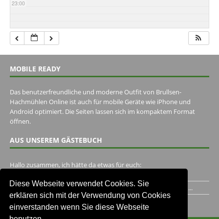
23:00
MOBILE READY
Das benutzerfreundliche und moderne Outfit von Brullsen-
Hachmühlen Online ist auch für mobile Geräte wie iPhone und
Android optimiert. Die Seiten lassen sich im kompaktem Format
öffnen.
AUS UNSEREM GÄSTEBUCH
Hallo zusammen, ich hätte da etwas für euch:
https://www.youtube.com/watch?v=eBAI339HHck Gruß,...
Diese Webseite verwendet Cookies. Sie
Ich habe ein Jahr im Gasthaus Hugo Pape verbracht..Habe ihn...
erklären sich mit der Verwendung von Cookies
Unser Gästebuch besuchen
einverstanden wenn Sie diese Webseite
benutzen.