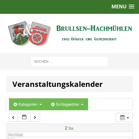
MENU
1:00
2:00
3:00
4:00
Veranstaltungskalender
5:00
6:00
Kategorien
Schlagwörter
7:00
2
Sa.
Ganztägig