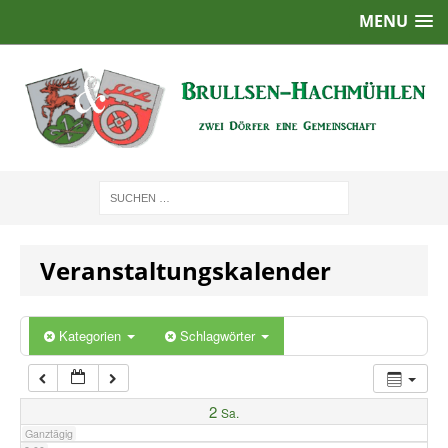
MENU
1:00
2:00
3:00
4:00
Veranstaltungskalender
5:00
6:00
Kategorien
Schlagwörter
7:00
2
Sa.
Ganztägig