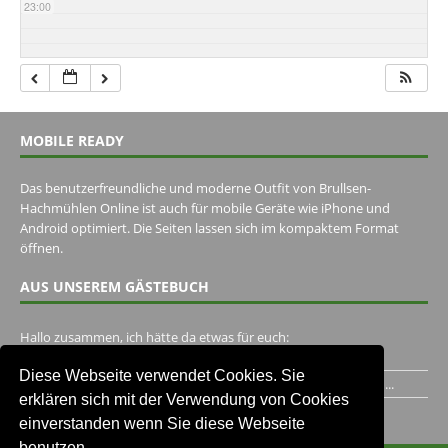
23:00
MOBILE READY
Das benutzerfreundliche und moderne Outfit von Brullsen-
Hachmühlen Online ist auch für mobile Geräte wie iPhone und
Android optimiert. Die Seiten lassen sich im kompaktem Format
öffnen.
AUS UNSEREM GÄSTEBUCH
Hallo zusammen, ich hätte da etwas für euch:
https://www.youtube.com/watch?v=eBAI339HHck Gruß,...
Diese Webseite verwendet Cookies. Sie
Ich habe ein Jahr im Gasthaus Hugo Pape verbracht..Habe ihn...
erklären sich mit der Verwendung von Cookies
Unser Gästebuch besuchen
einverstanden wenn Sie diese Webseite
benutzen.