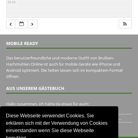
23:00
MOBILE READY
Das benutzerfreundliche und moderne Outfit von Brullsen-
Hachmühlen Online ist auch für mobile Geräte wie iPhone und
Android optimiert. Die Seiten lassen sich im kompaktem Format
öffnen.
AUS UNSEREM GÄSTEBUCH
Hallo zusammen, ich hätte da etwas für euch:
https://www.youtube.com/watch?v=eBAI339HHck Gruß,...
Diese Webseite verwendet Cookies. Sie
Ich habe ein Jahr im Gasthaus Hugo Pape verbracht..Habe ihn...
erklären sich mit der Verwendung von Cookies
Unser Gästebuch besuchen
einverstanden wenn Sie diese Webseite
benutzen.