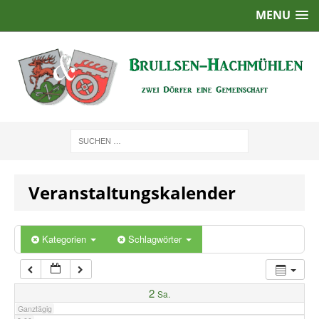
MENU
1:00
2:00
3:00
4:00
Veranstaltungskalender
5:00
6:00
Kategorien
Schlagwörter
7:00
2
Sa.
Ganztägig