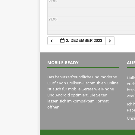
22:00
23:00
2. DEZEMBER 2023
MOBILE READY
AUS
Das benutzerfreundliche und moderne
Hall
Outfit von Brullsen-Hachmühlen Online
euch
ist auch für mobile Geräte wie iPhone
htt
und Android optimiert. Die Seiten
v=eB
lassen sich im kompaktem Format
Ich 
öffnen.
Pape
Uns