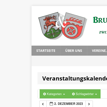
0:00
1:00
2:00
3:00
STARTSEITE
ÜBER UNS
VEREINE
4:00
Veranstaltungskalend
5:00
6:00
Kategorien
Schlagwörter
2. DEZEMBER 2023
7:00