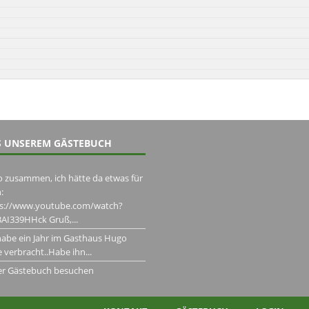
 UNSEREM GÄSTEBUCH
o zusammen, ich hätte da etwas für
:
ps://www.youtube.com/watch?
AI339HHck Gruß,...
habe ein Jahr im Gasthaus Hugo
 verbracht..Habe ihn...
er Gästebuch besuchen