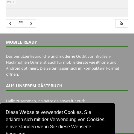
23:00
MOBILE READY
Das benutzerfreundliche und moderne Outfit von Brullsen-
Hachmühlen Online ist auch für mobile Geräte wie iPhone und
Android optimiert. Die Seiten lassen sich im kompaktem Format
öffnen.
AUS UNSEREM GÄSTEBUCH
Hallo zusammen, ich hätte da etwas für euch:
https://www.youtube.com/watch?v=eBAI339HHck Gruß,...
Diese Webseite verwendet Cookies. Sie
Ich habe ein Jahr im Gasthaus Hugo Pape verbracht..Habe ihn...
erklären sich mit der Verwendung von Cookies
Unser Gästebuch besuchen
einverstanden wenn Sie diese Webseite
benutzen.