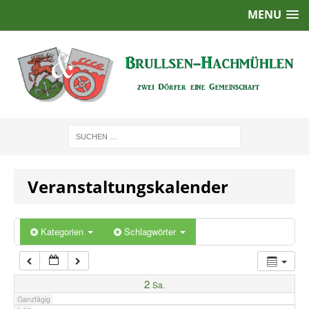
MENU
1:00
2:00
3:00
4:00
Veranstaltungskalender
5:00
6:00
Kategorien
Schlagwörter
7:00
2
Sa.
Ganztägig