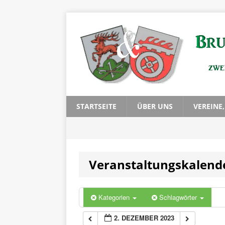
0:00
1:00
2:00
3:00
STARTSEITE
ÜBER UNS
VEREINE
4:00
Veranstaltungskalend
5:00
6:00
Kategorien
Schlagwörter
2. DEZEMBER 2023
7:00