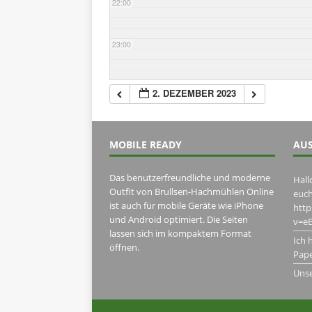
22:00
23:00
2. DEZEMBER 2023
MOBILE READY
AUS
Das benutzerfreundliche und moderne
Hall
Outfit von Brullsen-Hachmühlen Online
euch
ist auch für mobile Geräte wie iPhone
htt
und Android optimiert. Die Seiten
v=eB
lassen sich im kompaktem Format
Ich 
öffnen.
Pape
Uns