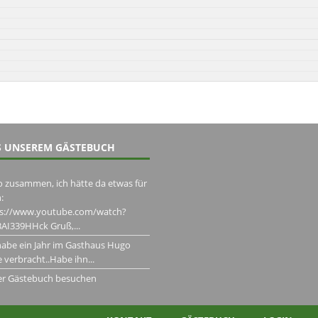
 UNSEREM GÄSTEBUCH
o zusammen, ich hätte da etwas für
:
ps://www.youtube.com/watch?
AI339HHck Gruß,...
habe ein Jahr im Gasthaus Hugo
 verbracht..Habe ihn...
er Gästebuch besuchen