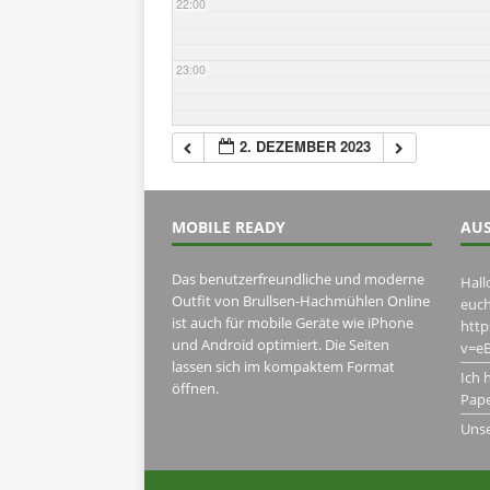
22:00
23:00
2. DEZEMBER 2023
MOBILE READY
AUS
Das benutzerfreundliche und moderne
Hall
Outfit von Brullsen-Hachmühlen Online
euch
ist auch für mobile Geräte wie iPhone
htt
und Android optimiert. Die Seiten
v=eB
lassen sich im kompaktem Format
Ich 
öffnen.
Pape
Uns