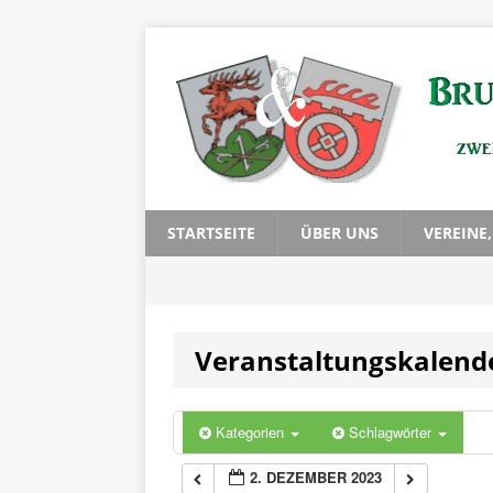
0:00
1:00
2:00
3:00
STARTSEITE
ÜBER UNS
VEREINE
4:00
Veranstaltungskalend
5:00
6:00
Kategorien
Schlagwörter
2. DEZEMBER 2023
7:00