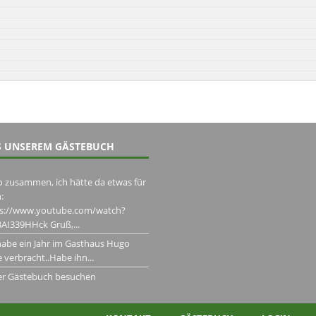
 UNSEREM GÄSTEBUCH
o zusammen, ich hätte da etwas für
:
ps://www.youtube.com/watch?
AI339HHck Gruß,...
habe ein Jahr im Gasthaus Hugo
 verbracht..Habe ihn...
er Gästebuch besuchen