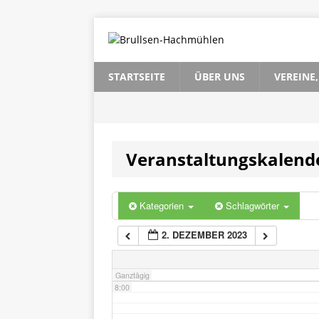
2:00
3:00
STARTSEITE
ÜBER UNS
VEREINE
4:00
Veranstaltungskalend
5:00
6:00
Kategorien
Schlagwörter
2. DEZEMBER 2023
7:00
Ganztägig
8:00