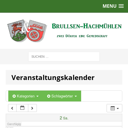
MENU
1:00
2:00
3:00
4:00
Veranstaltungskalender
5:00
6:00
Kategorien
Schlagwörter
7:00
2
Sa.
Ganztägig