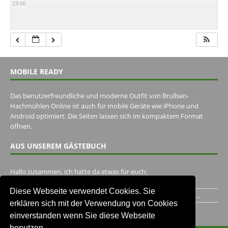
23:00
MOBILE READY
Das benutzerfreundliche und moderne Outfit von Brullsen-
Hachmühlen Online ist auch für mobile Geräte wie iPhone und
Android optimiert. Die Seiten lassen sich im kompaktem Format
öffnen.
AUS UNSEREM GÄSTEBUCH
Hallo zusammen, ich hätte da etwas für euch:
https://www.youtube.com/watch?v=eBAI339HHck Gruß,...
Diese Webseite verwendet Cookies. Sie
Ich habe ein Jahr im Gasthaus Hugo Pape verbracht..Habe ihn...
erklären sich mit der Verwendung von Cookies
Unser Gästebuch besuchen
einverstanden wenn Sie diese Webseite
benutzen.