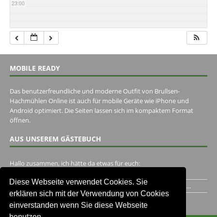
23:00
MOBILE READY
Das benutzerfreundliche und moderne Outfit von Brullsen-
Hachmühlen Online ist auch für mobile Geräte wie iPhone und
Android optimiert. Die Seiten lassen sich im kompaktem Format
öffnen.
AUS UNSEREM GÄSTEBUCH
Hallo zusammen, ich hätte da etwas für euch:
https://www.youtube.com/watch?v=eBAI339HHck Gruß,...
Diese Webseite verwendet Cookies. Sie
Ich habe ein Jahr im Gasthaus Hugo Pape verbracht..Habe ihn...
erklären sich mit der Verwendung von Cookies
Unser Gästebuch besuchen
einverstanden wenn Sie diese Webseite
benutzen.