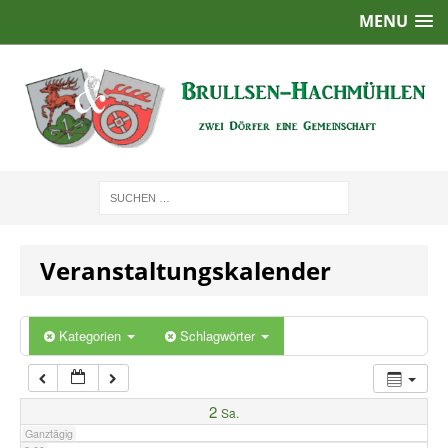
MENU
1:00
2:00
3:00
4:00
Veranstaltungskalender
5:00
6:00
Kategorien
Schlagwörter
7:00
2
Sa.
Ganztägig