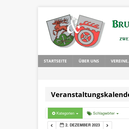
0:00
1:00
2:00
3:00
STARTSEITE
ÜBER UNS
VEREINE
4:00
Veranstaltungskalend
5:00
6:00
Kategorien
Schlagwörter
2. DEZEMBER 2023
7:00