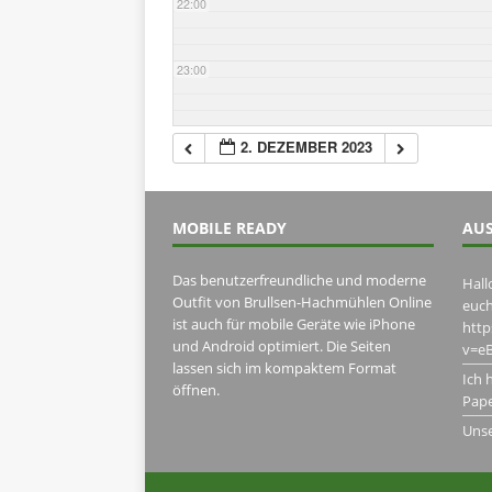
22:00
23:00
2. DEZEMBER 2023
MOBILE READY
AUS
Das benutzerfreundliche und moderne
Hall
Outfit von Brullsen-Hachmühlen Online
euch
ist auch für mobile Geräte wie iPhone
htt
und Android optimiert. Die Seiten
v=eB
lassen sich im kompaktem Format
Ich 
öffnen.
Pape
Uns