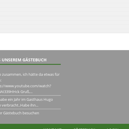
 UNSEREM GÄSTEBUCH
o zusammen, ich hätte da etwas für
:
ps://www.youtube.com/watch?
AI339HHck Gruß,...
habe ein Jahr im Gasthaus Hugo
 verbracht..Habe ihn...
er Gästebuch besuchen