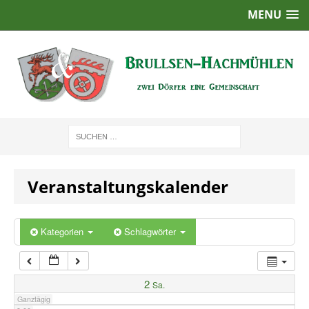
MENU
1:00
2:00
3:00
4:00
Veranstaltungskalender
5:00
6:00
Kategorien
Schlagwörter
7:00
2
Sa.
Ganztägig