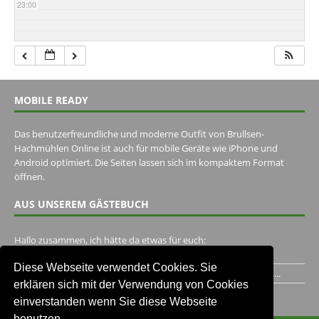
23:00
MOBILE READY
Das benutzerfreundliche und moderne Outfit von Brullsen-
Hachmühlen Online ist auch für mobile Geräte wie iPhone und
Android optimiert. Die Seiten lassen sich im kompaktem Format
öffnen.
AUS UNSEREM GÄSTEBUCH
Hallo zusammen, ich hätte da etwas für euch:
https://www.youtube.com/watch?v=eBAI339HHck Gruß,...
Diese Webseite verwendet Cookies. Sie
Ich habe ein Jahr im Gasthaus Hugo Pape verbracht..Habe ihn...
erklären sich mit der Verwendung von Cookies
Unser Gästebuch besuchen
einverstanden wenn Sie diese Webseite
benutzen.