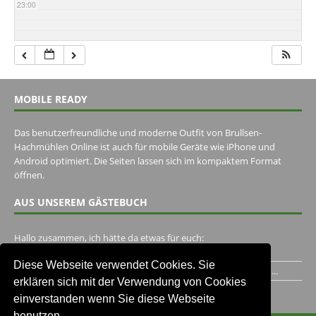
23:00
MOBILE READY
Das benutzerfreundliche und moderne Outfit von Brullsen-
Hachmühlen Online ist auch für mobile Geräte wie iPhone und
Android optimiert. Die Seiten lassen sich im kompaktem Format
öffnen.
AUS UNSEREM GÄSTEBUCH
Hallo zusammen, ich hätte da etwas für euch:
https://www.youtube.com/watch?v=eBAI339HHck Gruß,...
Diese Webseite verwendet Cookies. Sie
Ich habe ein Jahr im Gasthaus Hugo Pape verbracht..Habe ihn...
erklären sich mit der Verwendung von Cookies
Unser Gästebuch besuchen
einverstanden wenn Sie diese Webseite
benutzen.