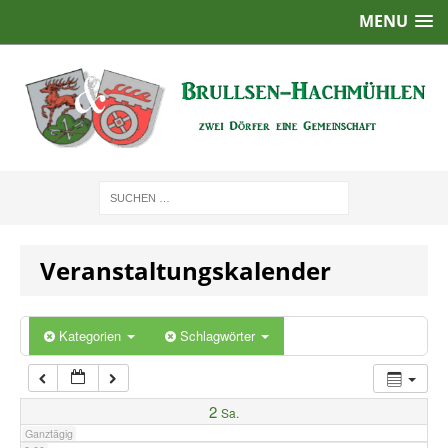
MENU
1:00
2:00
3:00
4:00
Veranstaltungskalender
5:00
6:00
Kategorien
Schlagwörter
7:00
2
Sa.
Ganztägig