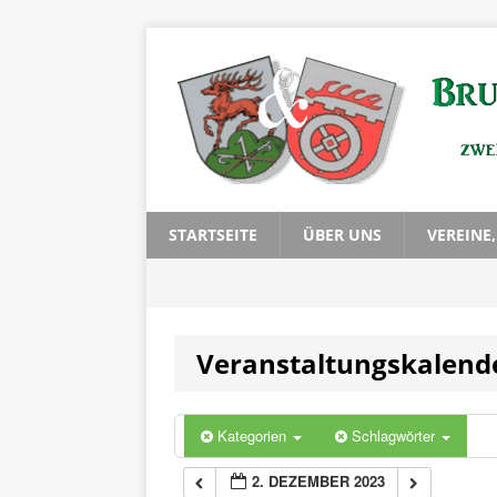
0:00
1:00
2:00
3:00
STARTSEITE
ÜBER UNS
VEREINE
4:00
Veranstaltungskalend
5:00
6:00
Kategorien
Schlagwörter
2. DEZEMBER 2023
7:00