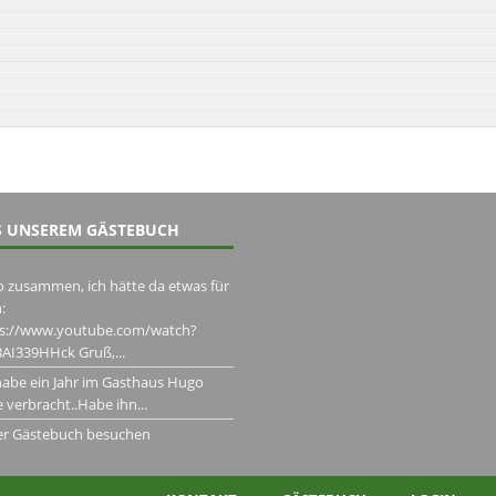
 UNSEREM GÄSTEBUCH
o zusammen, ich hätte da etwas für
:
ps://www.youtube.com/watch?
AI339HHck Gruß,...
habe ein Jahr im Gasthaus Hugo
 verbracht..Habe ihn...
er Gästebuch besuchen