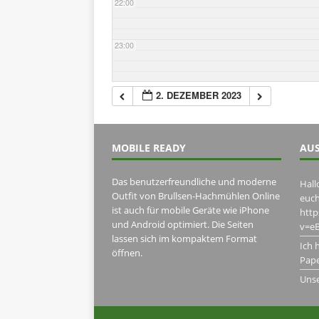
22:00
23:00
2. DEZEMBER 2023
MOBILE READY
AUS
Das benutzerfreundliche und moderne
Hall
Outfit von Brullsen-Hachmühlen Online
euch
ist auch für mobile Geräte wie iPhone
htt
und Android optimiert. Die Seiten
v=eB
lassen sich im kompaktem Format
Ich 
öffnen.
Pape
Uns