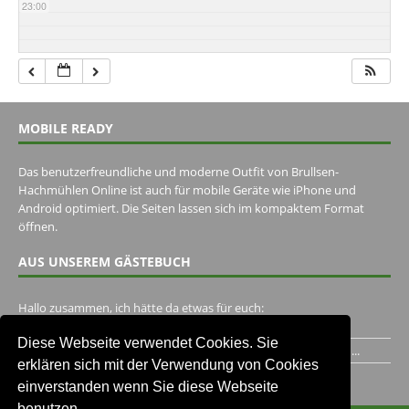
23:00
MOBILE READY
Das benutzerfreundliche und moderne Outfit von Brullsen-
Hachmühlen Online ist auch für mobile Geräte wie iPhone und
Android optimiert. Die Seiten lassen sich im kompaktem Format
öffnen.
AUS UNSEREM GÄSTEBUCH
Hallo zusammen, ich hätte da etwas für euch:
https://www.youtube.com/watch?v=eBAI339HHck Gruß,...
Diese Webseite verwendet Cookies. Sie
Ich habe ein Jahr im Gasthaus Hugo Pape verbracht..Habe ihn...
erklären sich mit der Verwendung von Cookies
Unser Gästebuch besuchen
einverstanden wenn Sie diese Webseite
benutzen.