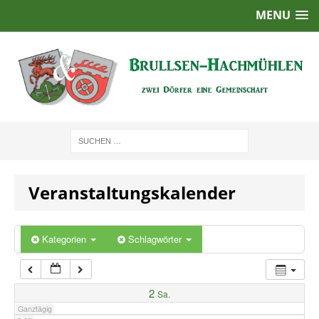
MENU
1:00
2:00
3:00
4:00
Veranstaltungskalender
5:00
6:00
Kategorien
Schlagwörter
7:00
2
Sa.
Ganztägig