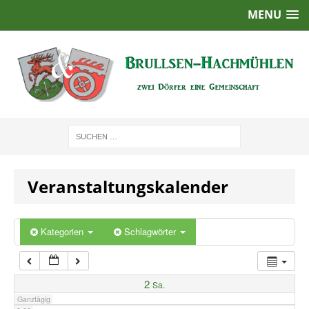
MENU
1:00
2:00
3:00
4:00
Veranstaltungskalender
5:00
6:00
Kategorien
Schlagwörter
7:00
2
Sa.
Ganztägig