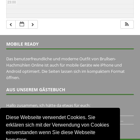
23:00
MOBILE READY
Das benutzerfreundliche und moderne Outfit von Brullsen-
Hachmühlen Online ist auch für mobile Geräte wie iPhone und
Android optimiert. Die Seiten lassen sich im kompaktem Format
öffnen.
AUS UNSEREM GÄSTEBUCH
Hallo zusammen, ich hätte da etwas für euch:
https://www.youtube.com/watch?v=eBAI339HHck Gruß,...
Diese Webseite verwendet Cookies. Sie
Ich habe ein Jahr im Gasthaus Hugo Pape verbracht..Habe ihn...
erklären sich mit der Verwendung von Cookies
Unser Gästebuch besuchen
einverstanden wenn Sie diese Webseite
benutzen.