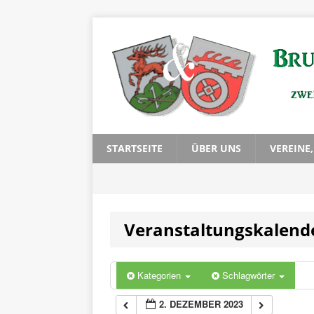
0:00
1:00
2:00
3:00
STARTSEITE
ÜBER UNS
VEREINE
4:00
Veranstaltungskalend
5:00
6:00
Kategorien
Schlagwörter
2. DEZEMBER 2023
7:00