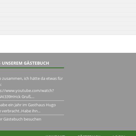
 UNSEREM GÄSTEBUCH
o zusammen, ich hätte da etwas für
:
ps://www.youtube.com/watch?
AI339HHck Gruß,...
habe ein Jahr im Gasthaus Hugo
 verbracht..Habe ihn...
er Gästebuch besuchen