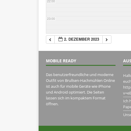
22:00
23:00
2. DEZEMBER 2023
MOBILE READY
AUS
Das benutzerfreundliche und moderne
Hall
Outfit von Brullsen-Hachmühlen Online
euch
ist auch für mobile Geräte wie iPhone
htt
und Android optimiert. Die Seiten
v=eB
lassen sich im kompaktem Format
Ich 
öffnen.
Pape
Uns