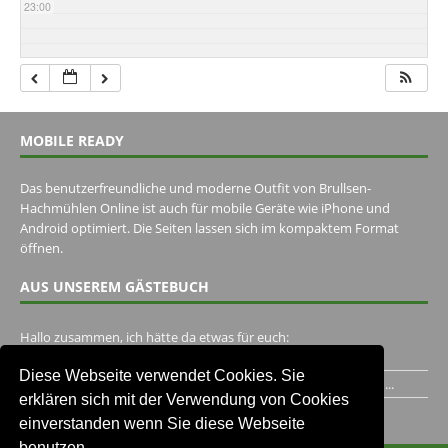
23:00
MOBILE READY
Das benutzerfreundliche und moderne Outfit von Brullsen-
Hachmühlen Online ist auch für mobile Geräte wie iPhone und
Android optimiert. Die Seiten lassen sich im kompaktem Format
öffnen.
AUS UNSEREM GÄSTEBUCH
Hallo zusammen, ich hätte da etwas für euch:
https://www.youtube.com/watch?v=eBAI339HHck Gruß,...
Diese Webseite verwendet Cookies. Sie
Ich habe ein Jahr im Gasthaus Hugo Pape verbracht..Habe ihn...
erklären sich mit der Verwendung von Cookies
Unser Gästebuch besuchen
einverstanden wenn Sie diese Webseite
benutzen.