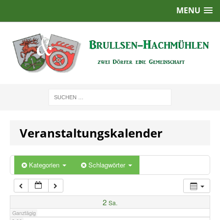
MENU
1:00
2:00
3:00
4:00
Veranstaltungskalender
5:00
6:00
Kategorien
Schlagwörter
7:00
2
Sa.
Ganztägig