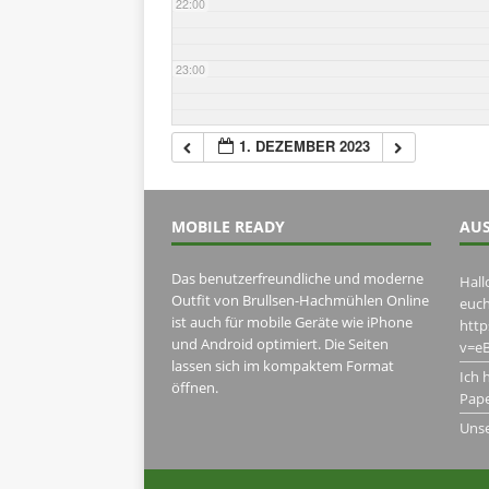
22:00
23:00
1. DEZEMBER 2023
MOBILE READY
AUS
Das benutzerfreundliche und moderne
Hall
Outfit von Brullsen-Hachmühlen Online
euch
ist auch für mobile Geräte wie iPhone
htt
und Android optimiert. Die Seiten
v=eB
lassen sich im kompaktem Format
Ich 
öffnen.
Pape
Uns