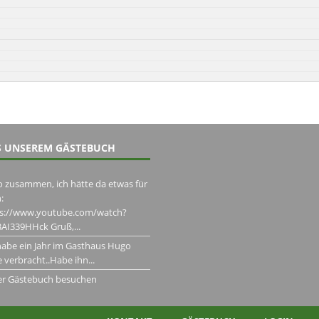
 UNSEREM GÄSTEBUCH
o zusammen, ich hätte da etwas für
:
ps://www.youtube.com/watch?
AI339HHck Gruß,...
habe ein Jahr im Gasthaus Hugo
 verbracht..Habe ihn...
er Gästebuch besuchen