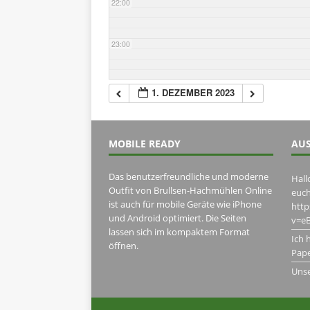
22:00
23:00
1. DEZEMBER 2023
MOBILE READY
AUS
Das benutzerfreundliche und moderne
Hall
Outfit von Brullsen-Hachmühlen Online
euch
ist auch für mobile Geräte wie iPhone
htt
und Android optimiert. Die Seiten
v=eB
lassen sich im kompaktem Format
Ich 
öffnen.
Pape
Uns