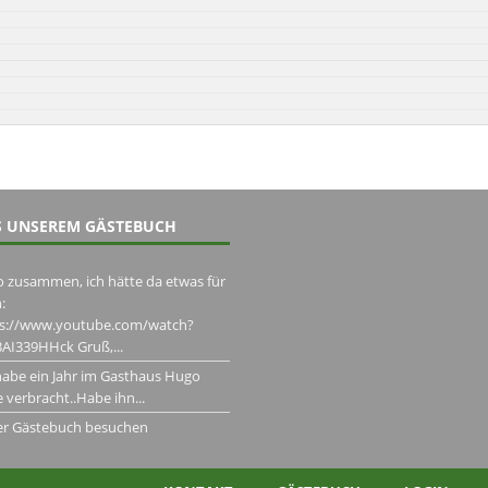
 UNSEREM GÄSTEBUCH
o zusammen, ich hätte da etwas für
:
ps://www.youtube.com/watch?
AI339HHck Gruß,...
habe ein Jahr im Gasthaus Hugo
 verbracht..Habe ihn...
er Gästebuch besuchen