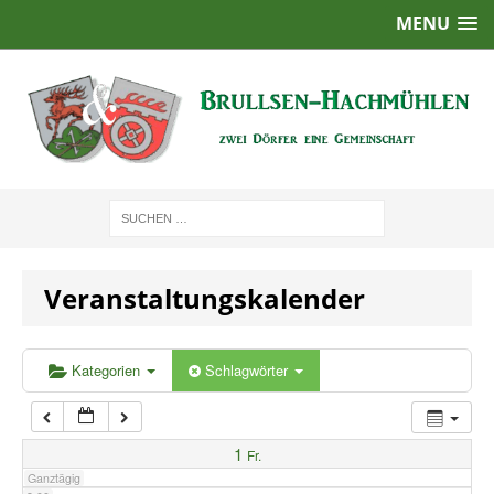
MENU
1:00
2:00
3:00
4:00
Veranstaltungskalender
5:00
6:00
Kategorien
Schlagwörter
7:00
1
Fr.
Ganztägig