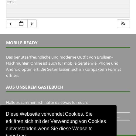
23:00
MOBILE READY
Das benutzerfreundliche und moderne Outfit von Brullsen-
Hachmühlen Online ist auch für mobile Geräte wie iPhone und
Android optimiert. Die Seiten lassen sich im kompaktem Format
öffnen.
AUS UNSEREM GÄSTEBUCH
Hallo zusammen, ich hätte da etwas für euch:
https://www.youtube.com/watch?v=eBAI339HHck Gruß,...
Diese Webseite verwendet Cookies. Sie
Ich habe ein Jahr im Gasthaus Hugo Pape verbracht..Habe ihn...
erklären sich mit der Verwendung von Cookies
Unser Gästebuch besuchen
einverstanden wenn Sie diese Webseite
benutzen.