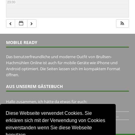
23:00
MOBILE READY
Das benutzerfreundliche und moderne Outfit von Brullsen-
Hachmühlen Online ist auch für mobile Geräte wie iPhone und
Android optimiert. Die Seiten lassen sich im kompaktem Format
öffnen.
AUS UNSEREM GÄSTEBUCH
Hallo zusammen, ich hätte da etwas für euch:
https://www.youtube.com/watch?v=eBAI339HHck Gruß,...
Diese Webseite verwendet Cookies. Sie
Ich habe ein Jahr im Gasthaus Hugo Pape verbracht..Habe ihn...
erklären sich mit der Verwendung von Cookies
Unser Gästebuch besuchen
einverstanden wenn Sie diese Webseite
benutzen.