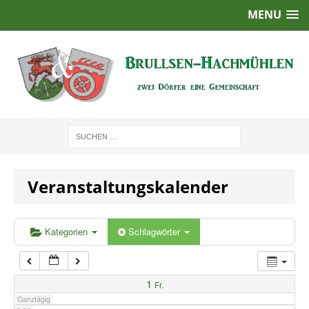
MENU
1:00
2:00
3:00
4:00
Veranstaltungskalender
5:00
6:00
Kategorien
Schlagwörter
7:00
1
Fr.
Ganztägig