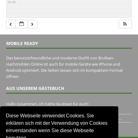
23:00
MOBILE READY
Das benutzerfreundliche und moderne Outfit von Brullsen-
Hachmühlen Online ist auch für mobile Geräte wie iPhone und
Android optimiert. Die Seiten lassen sich im kompaktem Format
öffnen.
AUS UNSEREM GÄSTEBUCH
Hallo zusammen, ich hätte da etwas für euch:
https://www.youtube.com/watch?v=eBAI339HHck Gruß,...
Diese Webseite verwendet Cookies. Sie
Ich habe ein Jahr im Gasthaus Hugo Pape verbracht..Habe ihn...
erklären sich mit der Verwendung von Cookies
Unser Gästebuch besuchen
einverstanden wenn Sie diese Webseite
benutzen.