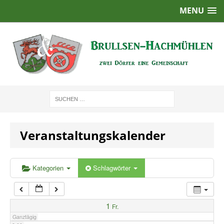
MENU
1:00
2:00
3:00
4:00
Veranstaltungskalender
5:00
6:00
Kategorien
Schlagwörter
7:00
1
Fr.
Ganztägig