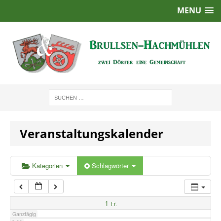
MENU
1:00
2:00
3:00
4:00
Veranstaltungskalender
5:00
6:00
Kategorien
Schlagwörter
7:00
1
Fr.
Ganztägig