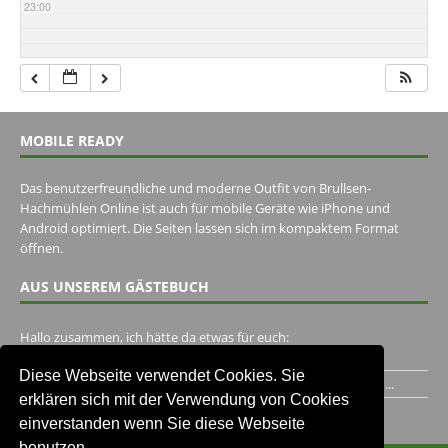
23:00
MOBILE READY
Das benutzerfreundliche und moderne Outfit von Brullsen-
Hachmühlen Online ist auch für mobile Geräte wie iPhone und
Android optimiert. Die Seiten lassen sich im kompaktem Format
öffnen.
AUS UNSEREM GÄSTEBUCH
Hallo zusammen, ich hätte da etwas für euch:
https://www.youtube.com/watch?v=eBAI339HHck Gruß,...
Diese Webseite verwendet Cookies. Sie
Ich habe ein Jahr im Gasthaus Hugo Pape verbracht..Habe ihn...
erklären sich mit der Verwendung von Cookies
Unser Gästebuch besuchen
einverstanden wenn Sie diese Webseite
benutzen.