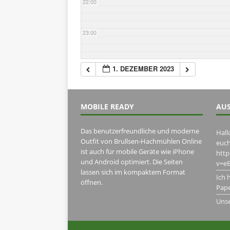
22:00
23:00
1. DEZEMBER 2023
MOBILE READY
AUS
Das benutzerfreundliche und moderne
Hall
Outfit von Brullsen-Hachmühlen Online
euch
ist auch für mobile Geräte wie iPhone
htt
und Android optimiert. Die Seiten
v=eB
lassen sich im kompaktem Format
Ich 
öffnen.
Pape
Uns