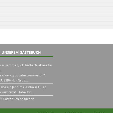
 UNSEREM GÄSTEBUCH
o zusammen, ich hätte da etwas für
:
ps://www.youtube.com/watch?
AI339HHck Gruß,...
habe ein Jahr im Gasthaus Hugo
 verbracht..Habe ihn...
er Gästebuch besuchen